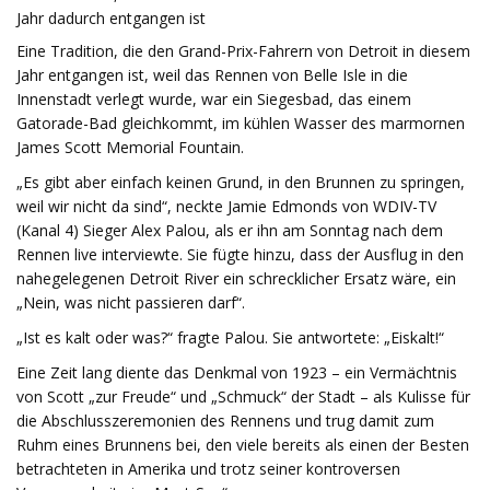
Jahr dadurch entgangen ist
Eine Tradition, die den Grand-Prix-Fahrern von Detroit in diesem
Jahr entgangen ist, weil das Rennen von Belle Isle in die
Innenstadt verlegt wurde, war ein Siegesbad, das einem
Gatorade-Bad gleichkommt, im kühlen Wasser des marmornen
James Scott Memorial Fountain.
„Es gibt aber einfach keinen Grund, in den Brunnen zu springen,
weil wir nicht da sind“, neckte Jamie Edmonds von WDIV-TV
(Kanal 4) Sieger Alex Palou, als er ihn am Sonntag nach dem
Rennen live interviewte. Sie fügte hinzu, dass der Ausflug in den
nahegelegenen Detroit River ein schrecklicher Ersatz wäre, ein
„Nein, was nicht passieren darf“.
„Ist es kalt oder was?“ fragte Palou. Sie antwortete: „Eiskalt!“
Eine Zeit lang diente das Denkmal von 1923 – ein Vermächtnis
von Scott „zur Freude“ und „Schmuck“ der Stadt – als Kulisse für
die Abschlusszeremonien des Rennens und trug damit zum
Ruhm eines Brunnens bei, den viele bereits als einen der Besten
betrachteten in Amerika und trotz seiner kontroversen