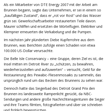
Als ein Mitarbeiter von DTE Energy 2007 mit der Arbeit am
Brunnen begann, sagte das Unternehmen, er sei in einem so
„baufälligen Zustand“, dass er „rot vor Rost“ und das Wasser
grün sei. Gewerkschaftsarbeiter restaurierten Teile davon.
Maurer schliffen und ersetzten die Mörtelfugen. Elektriker und
Klempner erneuerten die Verkabelung und die Pumpen.
Im nächsten Jahr plünderten Diebe Kupferrohre aus dem
Brunnen, was Berichten zufolge einen Schaden von etwa
100.000 US-Dollar verursachte.
Die Belle Isle Conservancy – eine Gruppe, deren Ziel es ist, die
Insel mitten im Detroit River zu „schützen, zu bewahren,
wiederherzustellen und aufzuwerten“ – versucht, Geld für die
Restaurierung des Pewabic-Fliesenmosaiks zu sammeln, das
ursprünglich rund um das Becken des Brunnens zu sehen war.
Dennoch hatte das Siegerbad des Detroit Grand Prix den
Brunnen ins landesweite Rampenlicht gerückt, da NBC-
Sendungen und andere große Nachrichtenagenturen die Sieger
und ihre Teams filmten, fotografierten und über sie schrieben
und fröhlich hineinstürzten.